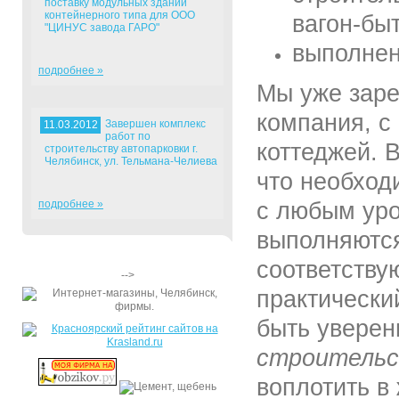
поставку модульных зданий
контейнерного типа для ООО
вагон-бы
"ЦИНУС завода ГАРО"
выполнен
подробнее »
Мы уже заре
компания, с
Завершен комплекс
11.03.2012
работ по
коттеджей. 
строительству автопарковки г.
Челябинск, ул. Тельмана-Челиева
что необход
подробнее »
с любым уро
выполняютс
соответству
-->
практически
быть уверен
строитель
воплотить в