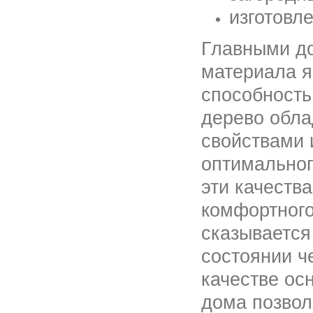
изготовл
Главными до
материала я
способность
дерево обл
свойствами 
оптимальног
эти качеств
комфортного
сказывается
состоянии ч
качестве ос
дома позвол