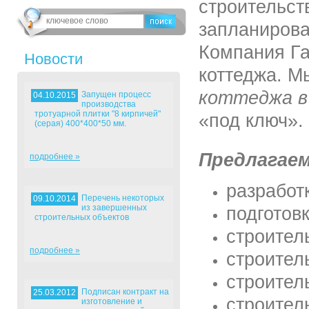
строительст
запланирова
Компания Га
Новости
коттеджа. 
коттеджа в
Запущен процесс
04.10.2015
производства
тротуарной плитки "8 кирпичей"
«под ключ».
(серая) 400*400*50 мм.
Предлагаем
подробнее »
разработ
Перечень некоторых
09.10.2014
из завершенных
подготов
строительных объектов
строител
подробнее »
строител
строител
Подписан контракт на
25.03.2012
строител
изготовление и