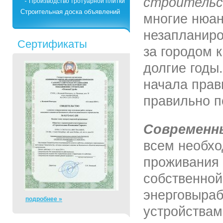
строитель
Производство тротуарной плитки
Строительная доска объявлений
многие нюан
незапланиро
Сертификаты
за городом 
долгие годы
начала прав
правильно п
Современн
всем необх
проживания 
собственной
энерговыра
подробнее »
устройствами