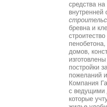
средства на
внутренней 
строитель
бревна и кл
строитество
пенобетона,
домов, конс
изготовлен
постройки з
пожеланий и
Компания Га
с ведущими 
которые учт
жилье удоб