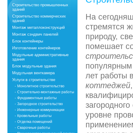
Строительство промышленных
зданий
На сегодняш
Строительство коммерческих
зданий
стремятся ж
Монтаж металлоконструкций
Монтаж сэндвич панелей
природу, св
Блок контейнеры
помешает со
Изготовление контейнеров
строитель
Модульные административные
здания
популярным 
Блок модульные здания
Модульная венткамера
лет работы 
Услуги в строительстве
коттеджей
Монолитное строительство
Строительно-монтажные работы
квалифициро
Фундаментные работы
загородного
Загородное строительство
Инженерные коммуникации
уровне пров
Кровельные работы
Отделка помещений
применение
Сварочные работы