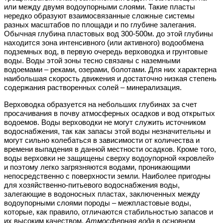
или между двумя водоупорными слоями. Такие пласты
нередко образуют взаимосвязанные сложные системы
разных масштабов по площади и по глубине залегания.
Обычная глубина пластовых вод 300-500м. до этой глубины
находится зона интенсивного (или активного) водообмена
подземных вод, в первую очередь верховодка и грунтовые
воды. Воды этой зоны тесно связаны с наземными
водоемами – реками, озерами, болотами. Для них характерна
наибольшая скорость движения и достаточно низкая степень
содержания растворенных солей – минерализация.
Верховодка образуется на небольших глубинах за счет
просачивания в почву атмосферных осадков и вод открытых
водоемов. Воды верховодки не могут служить источником
водоснабжения, так как запасы этой воды незначительны и
могут сильно колебаться в зависимости от количества и
времени выпадения в данной местности осадков. Кроме того,
воды верховки не защищены сверху водоупорной «кровлей»
и поэтому легко загрязняются водами, проникающими
непосредственно с поверхности земли. Наиболее пригодны
для хозяйственно-питьевого водоснабжения воды,
залегающие в водоносных пластах, заключенных между
водоупорными слоями породы – межпластовые воды,
которые, как правило, отличаются стабильностью запасов и
их высоким качеством.
Атмосферная вода
в основном