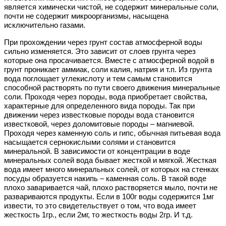
является химически чистой, не содержит минеральные соли,
почти не содержит микроорганизмы, насыщена
исключительно газами.
При прохождении через грунт состав атмосферной воды
сильно изменяется. Это зависит от слоев грунта через
которые она просачивается. Вместе с атмосферной водой в
грунт проникает аммиак, соли калия, натрия и т.п. Из грунта
вода поглощает углекислоту и тем самым становится
способной растворять по пути своего движения минеральные
соли. Проходя через породы, вода приобретает свойства,
характерные для определенного вида породы. Так при
движении через известковые породы вода становится
известковой, через доломитовые породы – магниевой.
Проходя через каменную соль и гипс, обычная питьевая вода
насыщается сернокислыми солями и становится
минеральной. В зависимости от концентрации в воде
минеральных солей вода бывает жесткой и мягкой. Жесткая
вода имеет много минеральных солей, от которых на стенках
посуды образуется накипь – каменная соль. В такой воде
плохо заваривается чай, плохо растворяется мыло, почти не
развариваются продукты. Если в 100г воды содержится 1мг
извести, то это свидетельствует о том, что вода имеет
жесткость 1гр., если 2мг, то жесткость воды 2гр. И т.д.