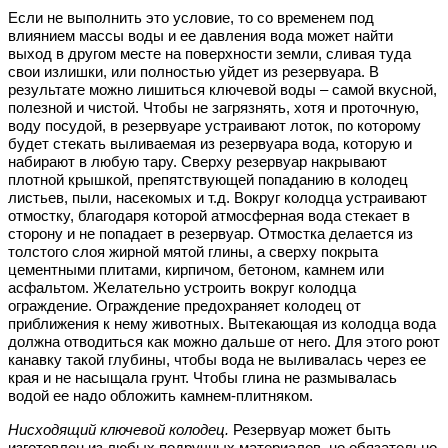
Если не выполнить это условие, то со временем под
влиянием массы воды и ее давления вода может найти
выход в другом месте на поверхности земли, сливая туда
свои излишки, или полностью уйдет из резервуара. В
результате можно лишиться ключевой воды – самой вкусной,
полезной и чистой. Чтобы не загрязнять, хотя и проточную,
воду посудой, в резервуаре устраивают лоток, по которому
будет стекать выливаемая из резервуара вода, которую и
набирают в любую тару. Сверху резервуар накрывают
плотной крышкой, препятствующей попаданию в колодец
листьев, пыли, насекомых и т.д. Вокруг колодца устраивают
отмостку, благодаря которой атмосферная вода стекает в
сторону и не попадает в резервуар. Отмостка делается из
толстого слоя жирной мятой глины, а сверху покрыта
цементными плитами, кирпичом, бетоном, камнем или
асфальтом. Желательно устроить вокруг колодца
ограждение. Ограждение предохраняет колодец от
приближения к нему животных. Вытекающая из колодца вода
должна отводиться как можно дальше от него. Для этого роют
канавку такой глубины, чтобы вода не выливалась через ее
края и не насыщала грунт. Чтобы глина не размывалась
водой ее надо обложить камнем-плитняком.
Нисходящий ключевой колодец.
Резервуар может быть
изготовлен из любых подручных материалов, но обязательно