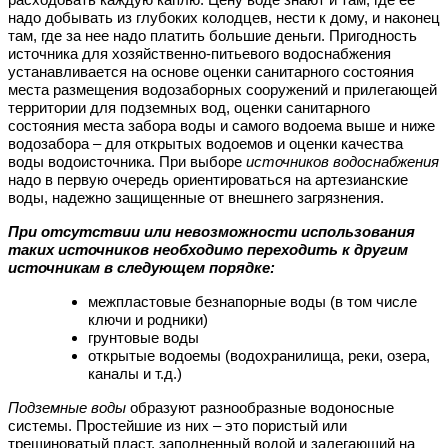
надо добывать из глубоких колодцев, нести к дому, и наконец
там, где за нее надо платить большие деньги. Пригодность
источника для хозяйственно-питьевого водоснабжения
устанавливается на основе оценки санитарного состояния
места размещения водозаборных сооружений и прилегающей
территории для подземных вод, оценки санитарного
состояния места забора воды и самого водоема выше и ниже
водозабора – для открытых водоемов и оценки качества
воды водоисточника. При выборе
источников водоснабжения
надо в первую очередь ориентироваться на артезианские
воды, надежно защищенные от внешнего загрязнения.
При отсутствии или невозможности использования
таких источников необходимо переходить к другим
источникам в следующем порядке:
межпластовые безнапорные воды (в том числе
ключи и родники)
грунтовые воды
открытые водоемы (водохранилища, реки, озера,
каналы и т.д.)
Подземные воды
образуют разнообразные водоносные
системы. Простейшие из них – это пористый или
трещиноватый пласт, заполненный водой и залегающий на