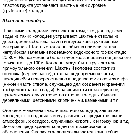
пластов грунта устраивают шахтные или буровые
(трубчатые) колодцы.
Шахтные колодцы
Шахтными колодцами называют потому, что для подъема
воды из таких колодцев устраивают шахтные стволы из
дерева, железобетона, камня и других конструкционных
материалов. Шахтные колодцы обычно применяют при
неглубоком залегании подземного водоносного горизонта до
20-30м. Но возможно и более глубокое залегание водоносного
горизонта – до 100м. Колодцы могут быть круглого или
прямоугольного сечения. Шахтный колодец состоит из
оголовка (верней части), ствола, водоприемной части,
находящейся непосредственно в водоносном слое и зумпфа
(нижней части ствола, служащего для создания и хранения
требуемого запаса воды). В зависимости от материалов,
применяемых для устройства ствола, колодцы бывают
деревянными, бетонными, кирпичными, каменными и т.д.
Оголовок – наземная часть шахтного колодца, защищает
колодец от попадания в воду различных предметов: пыли,
атмосферных осадков, случайных животных и грызунов и т.д.
Зимой он предохраняет колодец от промерзания и
обледенения. Сверху оголовок закрывается крышкой из