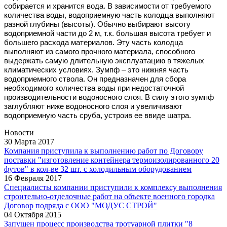
собирается и хранится вода. В зависимости от требуемого
количества воды, водоприемную часть колодца выполняют
разной глубины (высоты). Обычно выбирают высоту
водоприемной части до 2 м, т.к. большая высота требует и
большего расхода материалов. Эту часть колодца
выполняют из самого прочного материала, способного
выдержать самую длительную эксплуатацию в тяжелых
климатических условиях. Зумпф – это нижняя часть
водоприемного ствола. Он предназначен для сбора
необходимого количества воды при недостаточной
производительности водоносного слоя. В силу этого зумпф
заглубляют ниже водоносного слоя и увеличивают
водоприемную часть сруба, устроив ее ввиде шатра.
Новости
30 Марта 2017
Компания приступила к выполнению работ по Договору
поставки "изготовление контейнера термоизолированного 20
футов" в кол-ве 32 шт. с холодильным оборудованием
16 Февраля 2017
Специалисты компании приступили к комплексу выполнения
строительно-отделочные работ на объекте военного городка
Договор подряда с ООО "МОДУС СТРОЙ"
04 Октября 2015
Запущен процесс производства тротуарной плитки "8