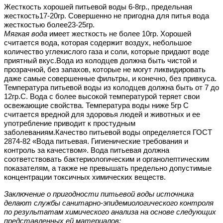
Жесткость хорошей питьевой воды 6-8гр., предельная
жесткость17-20гр. Совершенно не пригодна для питья вода
жесткостью более23-25гр.
Мягкая вода
имеет жесткость не более 10гр. Хорошей
считается вода, которая содержит воздух, небольшое
количество углекислого газа и соли, которые придают воде
приятный вкус.Вода из колодцев должна быть чистой и
прозрачной, без запахов, которые не могут ликвидировать
даже самые совершенные фильтры, и конечно, без привкуса.
Температура питьевой воды из колодцев должна быть от 7 до
12гр.С. Вода с более высокой температурой теряет свои
освежающие свойства. Температура воды ниже 5гр С
считается вредной для здоровья людей и животных и ее
употребление приводит к простудным
заболеваниям.Качество питьевой воды определяется ГОСТ
2874-82 «Вода питьевая. Гигиенические требования и
контроль за качеством». Вода питьевая должна
соответствовать бактериологическим и органолептическим
показателям, а также не превышать предельно допустимые
концентрации токсичных химических веществ.
Заключение о пригодности питьевой воды источника
делают службы санитарно-эпидемиологического контроля
по результатам химического анализа на основе следующих
представленных ей материалов: