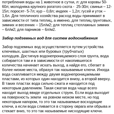
потребления воды на 1 животное в сутки, л: для коровы 50-
60л; молодняка крупного рогатого скота - 25-30л; свиньи – 12-
15л; поросят- 5-7л; кур – 0,8л; индеек – 1,2л; гусей и уток –
1,6л. Для тепличного хозяйства расход воды принимают в
зависимости от типа теплиц, а именно, для теплиц грунтовых,
зимних и весенних – 15л/м2; для теплиц стеллажных зимних
– 6л/м2; для парников – 6л/м2.
Забор подземных вод для систем водоснабжения
Забор подземных вод осуществляется путем устройства
ключевых, шахтных или буровых (трубчатых)
колодцев. Достигнув водонепроницаемого слоя грунта, вода
собирается там и в зависимости от накопившегося
количества начинает искать выход, а найдя его, сбегает в
более низкие места, образуя так называемые ключи. Иногда
вода скапливается между двумя водонепроницаемыми
пластами, из которых один находится внизу, а второй вверху.
В таких пластах вода сильно сжата и находится под
некоторым давлением. Такая сжатая вода чаще всего
находит выход ввиде отдельных струек. Если вода выходит
на поверхность земли на ровном низком месте, но под
некоторым напором, то это так называемые восходящие
ключи, а если вода сливается в сторону оврага или обрыва и
стекает вниз, то это так называемые нисходящие ключи.