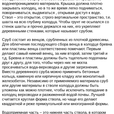
водонепроницаемого материала. Крышка должна плотно
закрывать колодец, но в то же время легко подниматься,
поворачиваться, выдвигаться , открывая доступ к воде.
Ствол – это открытое, строго вертикальное пространство, т.е.
шахта на всю глубину колодца. Чтобы грунт не осыпался со
стенок шахты и прочно держался на них, его укрепляют
деревянными стенками, которые называют срубом.
Сруб состоит из венцов, срубленных из плотной древесины.
Для облегчения последующего сбора венца в колодце бревна
или пластины венца соответственно помечают. Первым
делают самый нижний венец, за ним второй, затем третий и
т.д. Бревна и пластины должны быть тщательно подогнаны
друг к другу, для того, чтобы через них не могла
просачиваться вода-верховодка и другие загрязнения.
Вместо деревянного сруба можно применить бетонные
кольца, каменную или кирпичную кладку или монолитный
железобетон. Независимо от применяемого материала сруб
или другие материалы в стволе колодца должны быть
уложены как можно плотнее, чтобы исключить попадание в
колодец верховодки и разжиженной водой почвы. Лучшей
считается круглая форма ствола, но чаще его делают
квадратной и реже прямоугольной или многогранной формы.
Водоприемная часть – это нижняя часть ствола, в котором