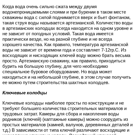
Когда вода очень сильно сжата между двумя
водонепроницаемыми слоями и при бурении в таком месте
скважины вода с силой поднимается вверх и бьет фонтаном,
такая струя воды называется артезианской. Количество воды
в артезианских колодцах всегда находится на одном уровне и
не зависит от погодных условий. Такая вода имеется
практически везде, но на разной глубине и не всегда
хорошего качества. Как правило, температура артезианской
воды не зависит от времени года и составляет 7-12гр.С. Из
восходящих и нисходящих ключей воду можно брать весьма
просто. Артезианскую скважину, как правило, приходиться
бурить на большую глубину, для чего необходимо
специальное буровое оборудование. Но вода может
находиться и на небольшой глубине, в этом случае получить
ее можно путем строительства шахтных колодцев.
Ключевые колодцы
Ключевые колодцы наиболее просты по конструкции и не
требуют большего количества строительных материалов и
трудовых затрат. Камеры для сбора и накопления воды
родников (ключей) (каптажные камеры) можно соорудить из
простых материалов (камней, валунов, деревянных деталей и
т.д.) В зависимости от типа ключей различают восходящие и