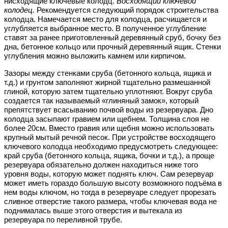
нисходящие ключевые колодц.
Восходящий ключевой
колодец.
Рекомендуется следующий порядок строительства
колодца. Намечается место для колодца, расчищается и
углубляется выбранное место. В полученное углубление
ставят за ранее приготовленный деревянный сруб, бочку без
дна, бетонное кольцо или прочный деревянный ящик. Стенки
углубления можно выложить камнем или кирпичом.
Зазоры между стенками сруба (бетонного кольца, ящика и
т.д.) и грунтом заполняют жирной тщательно размешанной
глиной, которую затем тщательно уплотняют. Вокруг сруба
создается так называемый «глиняный замок», который
препятствует всасыванию почвой воды из резервуара. Дно
колодца засыпают гравием или щебнем. Толщина слоя не
более 20см. Вместо гравия или щебня можно использовать
крупный мытый речной песок. При устройстве восходящего
ключевого колодца необходимо предусмотреть следующее:
край сруба (бетонного кольца, ящика, бочки и т.д.), а проще
резервуара обязательно должен находиться ниже того
уровня воды, которую может поднять ключ. Сам резервуар
может иметь гораздо большую высоту возможного подъёма в
нем воды ключом, но тогда в резервуаре следует прорезать
сливное отверстие такого размера, чтобы ключевая вода не
поднималась выше этого отверстия и вытекала из
резервуара по переливной трубе.