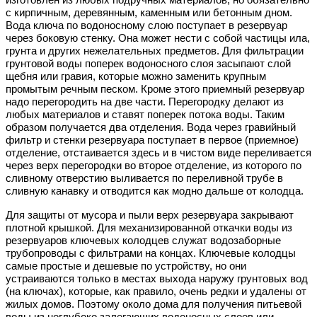
с кирпичным, деревянным, каменным или бетонным дном.
Вода ключа по водоносному слою поступает в резервуар
через боковую стенку. Она может нести с собой частицы ила,
грунта и других нежелательных предметов. Для фильтрации
грунтовой воды поперек водоносного слоя засыпают слой
щебня или гравия, которые можно заменить крупным
промытым речным песком. Кроме этого приемный резервуар
надо перегородить на две части. Перегородку делают из
любых материалов и ставят поперек потока воды. Таким
образом получается два отделения. Вода через гравийный
фильтр и стенки резервуара поступает в первое (приемное)
отделение, отстаивается здесь и в чистом виде переливается
через верх перегородки во второе отделение, из которого по
сливному отверстию выливается по переливной трубе в
сливную канавку и отводится как модно дальше от колодца.
Для защиты от мусора и пыли верх резервуара закрывают
плотной крышкой. Для механизированной откачки воды из
резервуаров ключевых колодцев служат водозаборные
трубопроводы с фильтрами на концах. Ключевые колодцы
самые простые и дешевые по устройству, но они
устраиваются только в местах выхода наружу грунтовых вод
(на ключах), которые, как правило, очень редки и удалены от
жилых домов. Поэтому около дома для получения питьевой
воды из неглубоко залегающих водоносных слоев или