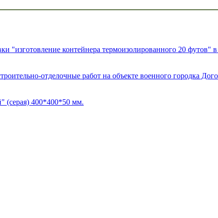
и "изготовление контейнера термоизолированного 20 футов" в 
строительно-отделочные работ на объекте военного городка 
" (серая) 400*400*50 мм.