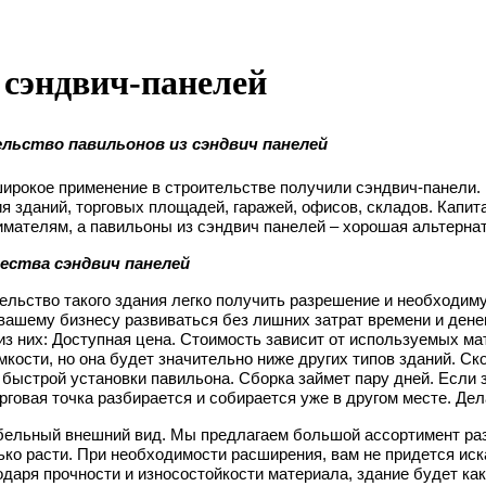
 сэндвич-панелей
ьство павильонов из сэндвич панелей
ирокое применение в строительстве получили сэндвич-панели.
я зданий, торговых площадей, гаражей, офисов, складов. Капит
мателям, а павильоны из сэндвич панелей – хорошая альтернат
ства сэндвич панелей
ельство такого здания легко получить разрешение и необходим
вашему бизнесу развиваться без лишних затрат времени и дене
из них:
Доступная цена. Стоимость зависит от используемых мат
кости, но она будет значительно ниже других типов зданий.
Ско
 быстрой установки павильона. Сборка займет пару дней. Если 
орговая точка разбирается и собирается уже в другом месте. Де
бельный внешний вид. Мы предлагаем большой ассортимент раз
ко расти. При необходимости расширения, вам не придется иск
даря прочности и износостойкости материала, здание будет как