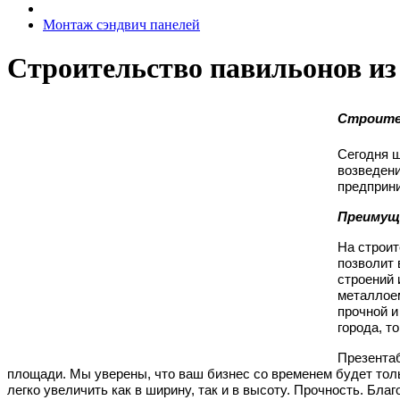
Монтаж сэндвич панелей
Строительство павильонов из
Строител
Сегодня ш
возведени
предприни
Преимуще
На строит
позволит 
строений 
металлоем
прочной и
города, т
Презента
площади. Мы уверены, что ваш бизнес со временем будет толь
легко увеличить как в ширину, так и в высоту.
Прочность. Благо